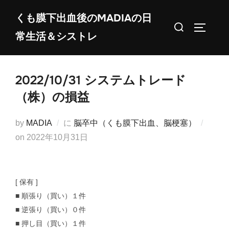
コ
くも膜下出血後のMADIAの日
ン
検
サイドバ
常生活＆シストレ
テ
索
ン
対
ツ
象:
2022/10/31 システムトレード
へ
ス
（株）の損益
キ
ッ
by
MADIA
に
脳卒中（くも膜下出血、脳梗塞）
プ
投
on
2022年10月31日
稿
日:
[ 保有 ]
■ 順張り（買い）１件
■ 逆張り（買い）０件
■ 押し目（買い）１件