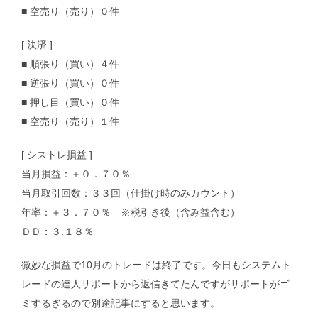
■ 空売り（売り）０件
[ 決済 ]
■ 順張り（買い）４件
■ 逆張り（買い）０件
■ 押し目（買い）０件
■ 空売り（売り）１件
[ シストレ損益 ]
当月損益：＋０．７０％
当月取引回数：３３回（仕掛け時のみカウント）
年率：＋３．７０％ ※税引き後（含み益含む）
ＤＤ：３.１８％
微妙な損益で10月のトレードは終了です。今日もシステムト
レードの達人サポートから返信きてたんですがサポートがゴ
ミするぎるので別途記事にすると思います。