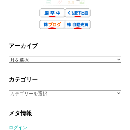
アーカイブ
ア
ー
カ
カテゴリー
イ
ブ
カ
テ
ゴ
メタ情報
リ
ー
ログイン