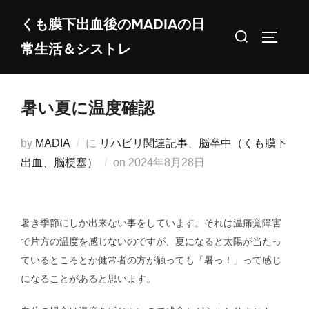
コ
くも膜下出血後のMADIAの日
ン
検
サイドバ
常生活＆シストレ
テ
索
ン
対
ツ
象:
暑い夏に温度確認
へ
ス
by
MADIA
に
リハビリ関連記事
、
脳卒中（くも膜下
キ
投
出血、脳梗塞）
on
2024年8月28日
ッ
稿
プ
日:
暑き季節にしか出来ない事をしています。それは温痛覚障害
で片方の温度を感じないのですが、夏になると太陽が当たっ
ているところとか健常者の方が触っても「暑っ！」って感じ
になることがあると思います。